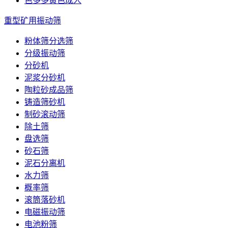
色多多黄色成人
重型矿用振动筛
粉体筛分选筛
分级振动筛
分砂机
泥浆分砂机
陶粒砂成品筛
铸造筛砂机
制砂滚动筛
除土筛
盘选筛
砂石筛
泥石分离机
水力筛
概率筛
滚筒落砂机
电磁振动筛
电池粉筛