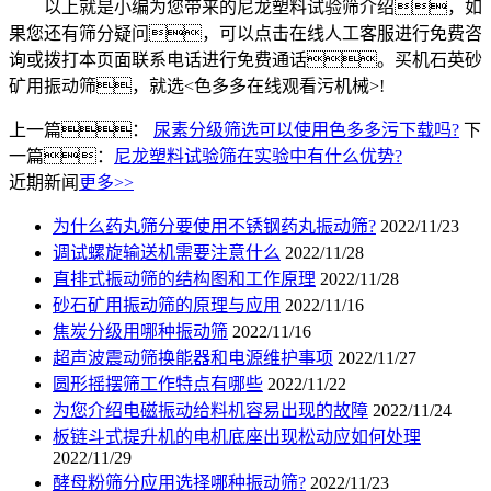
以上就是小编为您带来的尼龙塑料试验筛介绍，如
果您还有筛分疑问，可以点击在线人工客服进行免费咨
询或拨打本页面联系电话进行免费通话。买机石英砂
矿用振动筛，就选<色多多在线观看污机械>!
上一篇：
尿素分级筛选可以使用色多多污下载吗?
下
一篇：
尼龙塑料试验筛在实验中有什么优势?
近期新闻
更多>>
为什么药丸筛分要使用不锈钢药丸振动筛?
2022/11/23
调试螺旋输送机需要注意什么
2022/11/28
直排式振动筛的结构图和工作原理
2022/11/28
砂石矿用振动筛的原理与应用
2022/11/16
焦炭分级用哪种振动筛
2022/11/16
超声波震动筛换能器和电源维护事项
2022/11/27
圆形摇摆筛工作特点有哪些
2022/11/22
为您介绍电磁振动给料机容易出现的故障
2022/11/24
板链斗式提升机的电机底座出现松动应如何处理
2022/11/29
酵母粉筛分应用选择哪种振动筛?
2022/11/23