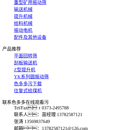
重型矿用振动筛
输送机械
提升机械
给料机械
振动电机
配件及其他设备
产品推荐
平面回转筛
刮板输送机
Z型提升机
YK系列圆振动筛
色多多污下载
往复式给煤机
联系色多多在线观看污
Tel/Fax：0373-2495788
联系人：苗经理 13782587121
张涛 13569837649
邮箱：13782587121@126.com