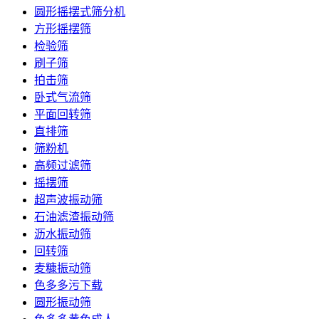
圆形摇摆式筛分机
方形摇摆筛
检验筛
刷子筛
拍击筛
卧式气流筛
平面回转筛
直排筛
筛粉机
高频过滤筛
摇摆筛
超声波振动筛
石油滤渣振动筛
沥水振动筛
回转筛
麦糠振动筛
色多多污下载
圆形振动筛