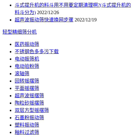
斗式提升机的料斗用不用要定期清理啊?(斗式提升机的
料斗分为)
2022/12/26
超声波振动筛快速换网步骤
2022/12/19
轻型精细筛分机
医药振动筛
不锈钢色多多污下载
电动振筛机
电动验粉筛
滚轴筛
回转摇摆筛
平面摇摆筛
超声波摇摆筛
陶粒砂摇摆筛
双层方型摇摆筛
石墨粉振动筛
塑料振动筛
釉料过滤筛