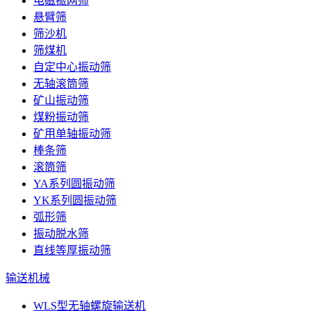
电磁振网筛
悬臂筛
筛沙机
筛煤机
自定中心振动筛
无轴滚筒筛
矿山振动筛
煤粉振动筛
矿用单轴振动筛
棒条筛
滚筒筛
YA系列圆振动筛
YK系列圆振动筛
弧形筛
振动脱水筛
直线等厚振动筛
输送机械
WLS型无轴螺旋输送机