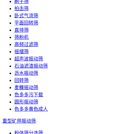
刷子筛
拍击筛
卧式气流筛
平面回转筛
直排筛
筛粉机
高频过滤筛
摇摆筛
超声波振动筛
石油滤渣振动筛
沥水振动筛
回转筛
麦糠振动筛
色多多污下载
圆形振动筛
色多多黄色成人
重型矿用振动筛
粉体筛分选筛