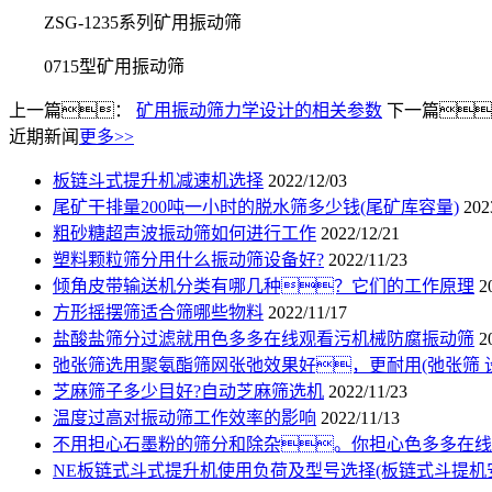
ZSG-1235系列矿用振动筛
0715型矿用振动筛
上一篇：
矿用振动筛力学设计的相关参数
下一篇
近期新闻
更多>>
板链斗式提升机减速机选择
2022/12/03
尾矿干排量200吨一小时的脱水筛多少钱(尾矿库容量)
202
粗砂糖超声波振动筛如何进行工作
2022/12/21
塑料颗粒筛分用什么振动筛设备好?
2022/11/23
倾角皮带输送机分类有哪几种？它们的工作原理
2
方形摇摆筛适合筛哪些物料
2022/11/17
盐酸盐筛分过滤就用色多多在线观看污机械防腐振动筛
2
弛张筛选用聚氨酯筛网张弛效果好，更耐用(弛张筛 
芝麻筛子多少目好?自动芝麻筛选机
2022/11/23
温度过高对振动筛工作效率的影响
2022/11/13
不用担心石墨粉的筛分和除杂。你担心色多多在线
NE板链式斗式提升机使用负荷及型号选择(板链式斗提机