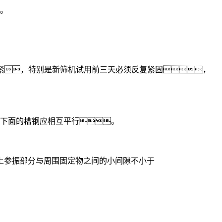
。
紧，特别是新筛机试用前三天必须反复紧固，
下面的槽钢应相互平行。
参振部分与周围固定物之间的小间隙不小于