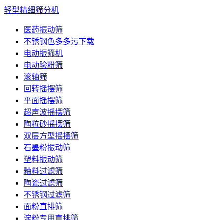
轻型精细筛分机
医药振动筛
不锈钢色多多污下载
电动振筛机
电动验粉筛
滚轴筛
回转摇摆筛
平面摇摆筛
超声波摇摆筛
陶粒砂摇摆筛
双层方型摇摆筛
石墨粉振动筛
塑料振动筛
釉料过滤筛
陶瓷过滤筛
不锈钢过滤筛
面粉直排筛
淀粉专用直排筛