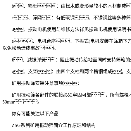
b、筛框：由松木或变形量较小的木材制成
c、筛网：有低碳钢、不锈钢丝等多种筛
d、振动电机使用与维修方法祥见振动电机使用说明书
e、电机台座：下振式(电机安装在筛箱下方
以免松动造成事故。
f、减振弹簧：阻止振动传给地面同时支持筛箱的
g、支架：由四个支柱和两个槽钢组成，支
矿用振动筛安装注意事项：
矿用振动筛各部件的联接必须牢固可靠，所有螺栓不
50mm。
你有可能关注以下产品
ZSG系列矿用振动筛简介工作原理和结构