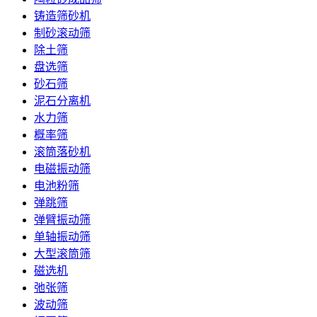
铸造筛砂机
制砂滚动筛
除土筛
盘选筛
砂石筛
泥石分离机
水力筛
概率筛
滚筒落砂机
电磁振动筛
电池粉筛
弹跳筛
弹臂振动筛
单轴振动筛
大型滚筒筛
磁选机
弛张筛
波动筛