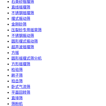
石英砂摇摆筛
直线摇摆筛
不锈钢摇摆筛
摆式振动筛
金刚砂筛
压裂砂专用摇晃筛
不锈钢振动筛
圆形摆式振动筛
超声波摇摆筛
方摇
圆形摇摆式筛分机
方形摇摆筛
检验筛
刷子筛
拍击筛
卧式气流筛
平面回转筛
直排筛
筛粉机