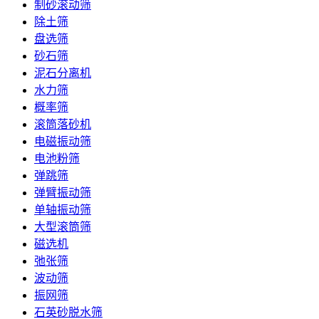
制砂滚动筛
除土筛
盘选筛
砂石筛
泥石分离机
水力筛
概率筛
滚筒落砂机
电磁振动筛
电池粉筛
弹跳筛
弹臂振动筛
单轴振动筛
大型滚筒筛
磁选机
弛张筛
波动筛
振网筛
石英砂脱水筛