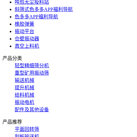
吨包无尘投料站
斜筛式色多多APP福利导航
色多多APP福利导航
橡胶弹簧
振动平台
仓壁振动器
真空上料机
产品分类
轻型精细筛分机
重型矿用振动筛
输送机械
提升机械
给料机械
振动电机
配件及其他设备
产品推荐
平面回转筛
刮板输送机