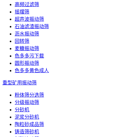
高频过滤筛
摇摆筛
超声波振动筛
石油滤渣振动筛
沥水振动筛
回转筛
麦糠振动筛
色多多污下载
圆形振动筛
色多多黄色成人
重型矿用振动筛
粉体筛分选筛
分级振动筛
分砂机
泥浆分砂机
陶粒砂成品筛
铸造筛砂机