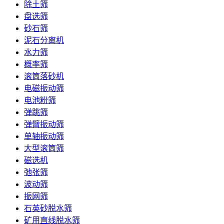
除土筛
盘选筛
砂石筛
泥石分离机
水力筛
概率筛
滚筒落砂机
电磁振动筛
电池粉筛
弹跳筛
弹臂振动筛
单轴振动筛
大型滚筒筛
磁选机
弛张筛
波动筛
振网筛
石英砂脱水筛
矿用直线脱水筛