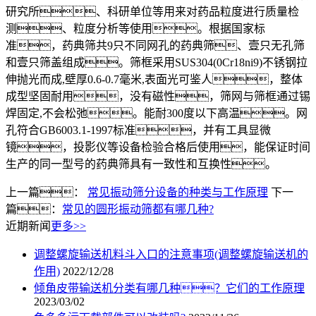
研究所、科研单位等用来对药品粒度进行质量检
测、粒度分析等使用。根据国家标
准，药典筛共9只不同网孔的药典筛、壹只无孔筛
和壹只筛盖组成。筛框采用SUS304(0Cr18ni9)不锈钢拉
伸抛光而成,壁厚0.6-0.7毫米,表面光可鉴人，整体
成型坚固耐用，没有磁性，筛网与筛框通过锡
焊固定,不会松弛。能耐300度以下高温。网
孔符合GB6003.1-1997标准，并有工具显微
镜，投影仪等设备检验合格后使用，能保证时间
生产的同一型号的药典筛具有一致性和互换性。
上一篇：
常见振动筛分设备的种类与工作原理
下一
篇：
常见的圆形振动筛都有哪几种?
近期新闻
更多>>
调整螺旋输送机料斗入口的注意事项(调整螺旋输送机的
作用)
2022/12/28
倾角皮带输送机分类有哪几种？它们的工作原理
2023/03/02