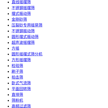
直线摇摆筛
不锈钢摇摆筛
摆式振动筛
金刚砂筛
压裂砂专用摇晃筛
不锈钢振动筛
圆形摆式振动筛
超声波摇摆筛
方摇
圆形摇摆式筛分机
方形摇摆筛
检验筛
刷子筛
拍击筛
卧式气流筛
平面回转筛
直排筛
筛粉机
高频过滤筛