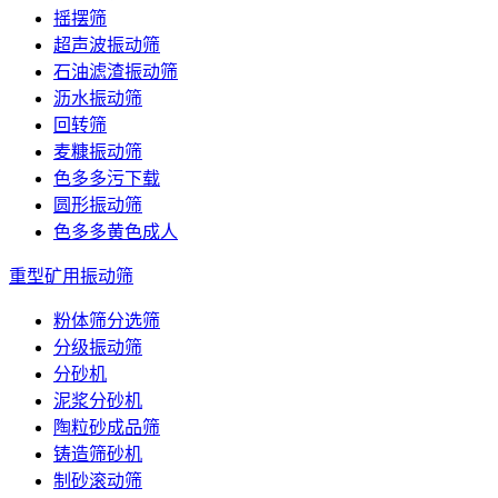
摇摆筛
超声波振动筛
石油滤渣振动筛
沥水振动筛
回转筛
麦糠振动筛
色多多污下载
圆形振动筛
色多多黄色成人
重型矿用振动筛
粉体筛分选筛
分级振动筛
分砂机
泥浆分砂机
陶粒砂成品筛
铸造筛砂机
制砂滚动筛