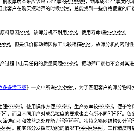
度本来应该是5-8个厚的，缩减成3-5个厚度的;本应
因此客户在购买振动筛的时候，总能找到一些价格便宜的厂
原料原因，该筛分机不耐用，使用寿命短。
，但是低价振动筛因做工比较粗糙，故筛分机的密封性
产过程中出现任何的质量问题，振动筛厂家也不会对其进
色多多污下载
》一文中所说，为了匹配客户的筛分物料
。
强，使用操作方便，生产效率较，便于物料
，而且不同用户对成品粒度的要求也会有所不同。色
筛选面积和效益之处理能力。独特之筛网结构设计，
)。能够充分发挥其功能的情况下，工作精度