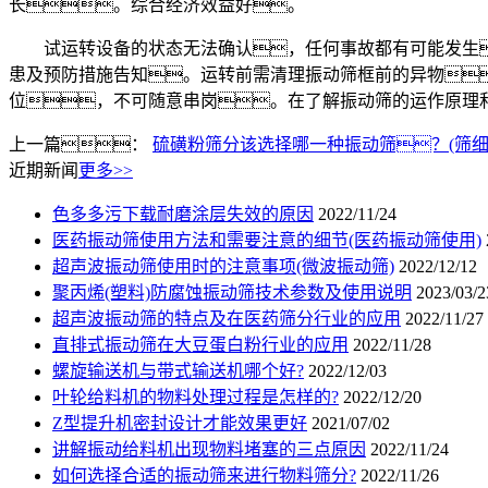
长。综合经济效益好。
试运转设备的状态无法确认，任何事故都有可能发生
患及预防措施告知。运转前需清理振动筛框前的异物
位，不可随意串岗。在了解振动筛的运作原理
上一篇：
硫磺粉筛分该选择哪一种振动筛？(筛细
近期新闻
更多>>
色多多污下载耐磨涂层失效的原因
2022/11/24
医药振动筛使用方法和需要注意的细节(医药振动筛使用)
超声波振动筛使用时的注意事项(微波振动筛)
2022/12/12
聚丙烯(塑料)防腐蚀振动筛技术参数及使用说明
2023/03/2
超声波振动筛的特点及在医药筛分行业的应用
2022/11/27
直排式振动筛在大豆蛋白粉行业的应用
2022/11/28
螺旋输送机与带式输送机哪个好?
2022/12/03
叶轮给料机的物料处理过程是怎样的?
2022/12/20
Z型提升机密封设计才能效果更好
2021/07/02
讲解振动给料机出现物料堵塞的三点原因
2022/11/24
如何选择合适的振动筛来进行物料筛分?
2022/11/26