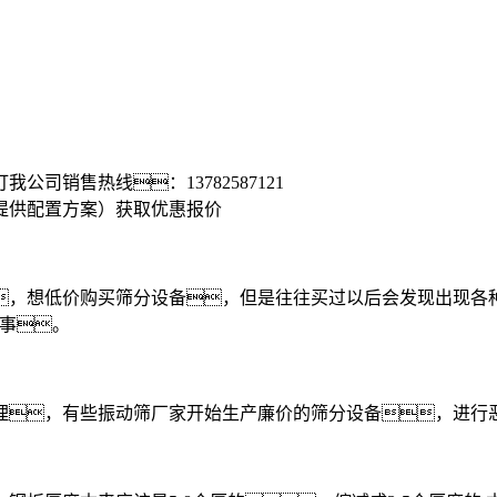
打我公司销售热线：
13782587121
提供配置方案）
获取优惠报价
想低价购买筛分设备，但是往往买过以后会发现出现各种
故事。
，有些振动筛厂家开始生产廉价的筛分设备，进行