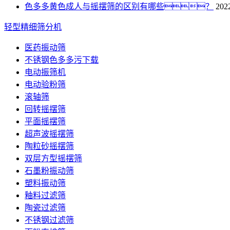
色多多黄色成人与摇摆筛的区别有哪些？
202
轻型精细筛分机
医药振动筛
不锈钢色多多污下载
电动振筛机
电动验粉筛
滚轴筛
回转摇摆筛
平面摇摆筛
超声波摇摆筛
陶粒砂摇摆筛
双层方型摇摆筛
石墨粉振动筛
塑料振动筛
釉料过滤筛
陶瓷过滤筛
不锈钢过滤筛