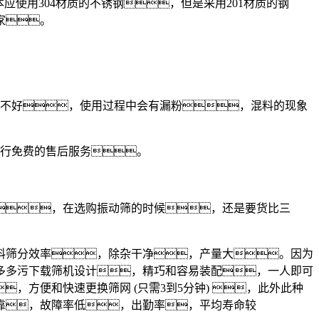
使用304材质的不锈钢，但是采用201材质的钢
家。
不好，使用过程中会有漏粉，混料的现象
行免费的售后服务。
，在选购振动筛的时候，还是要货比三
筛分效率，除杂干净，产量大。因为
多多污下载筛机设计，精巧和容易装配，一人即可
方便和快速更换筛网 (只需3到5分钟) ，此外此种
可靠，故障率低，出勤率，平均寿命较