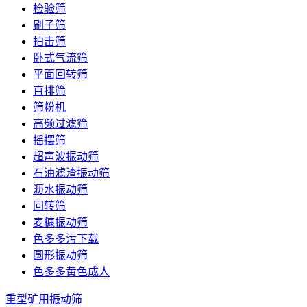
检验筛
刷子筛
拍击筛
卧式气流筛
平面回转筛
直排筛
筛粉机
高频过滤筛
摇摆筛
超声波振动筛
石油滤渣振动筛
沥水振动筛
回转筛
麦糠振动筛
色多多污下载
圆形振动筛
色多多黄色成人
重型矿用振动筛