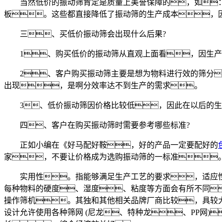
当然低价的振动筛肯定是质量上美誉保障的，如：钢板厚
板。这些都直接降低了振动筛的生产成本，
三、买低价振动筛会出现什么后果?
1、购买低价的振动筛从直观上面看，因生产
2、客户购买振动筛主要是想为物料进行效的筛分
出现，是啊分效率达不到生产的需求。
3、低价振动筛因价格比较低，因此在以后的生
四、客户在购买振动筛时需要参考哪些标准?
正如小编在《好马配好鞍，好的产品一定要配好的
家，不要让价格成为选购振动筛的一标准
实用性。指能够满足生产工艺的要求，适应性
每种物料的硬度、湿度、粘度等方面会有所不同
操作筛机。其独和其他相关品牌厂商比较，具较大
设计允许使用各种筛网 (尼龙、特种龙、PP网