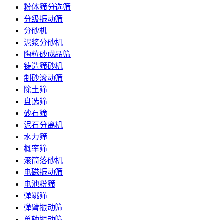
粉体筛分选筛
分级振动筛
分砂机
泥浆分砂机
陶粒砂成品筛
铸造筛砂机
制砂滚动筛
除土筛
盘选筛
砂石筛
泥石分离机
水力筛
概率筛
滚筒落砂机
电磁振动筛
电池粉筛
弹跳筛
弹臂振动筛
单轴振动筛