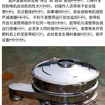
超声波振动筛没有“停止”和“启动”按钮，刀闸开关
控制电机启动危险性大，对操作人员带来不安全隐
患。无过载保护，如果堵料，就会烧毁电机或损
坏减速器。 不利于滚筒筛运行状态监控，胶带机
开启与滚筒筛操作不在同一地点，胶带机与滚筒筛协调
运行很难，必须多人同时操作。滚筒筛未开而
耙料机上料至胶带机，此时易发生堵料事故，损坏
设备。