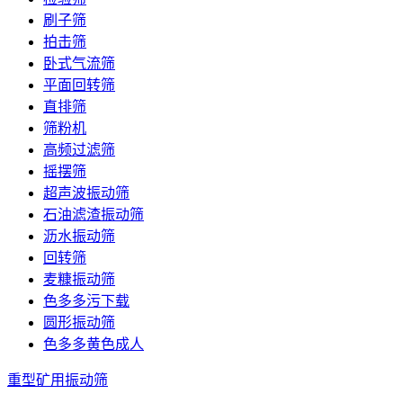
刷子筛
拍击筛
卧式气流筛
平面回转筛
直排筛
筛粉机
高频过滤筛
摇摆筛
超声波振动筛
石油滤渣振动筛
沥水振动筛
回转筛
麦糠振动筛
色多多污下载
圆形振动筛
色多多黄色成人
重型矿用振动筛