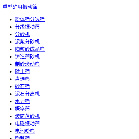
重型矿用振动筛
粉体筛分选筛
分级振动筛
分砂机
泥浆分砂机
陶粒砂成品筛
铸造筛砂机
制砂滚动筛
除土筛
盘选筛
砂石筛
泥石分离机
水力筛
概率筛
滚筒落砂机
电磁振动筛
电池粉筛
弹跳筛