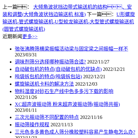
上一篇：
大倾角波状挡边带式输送机的结构、安
装和调整(大倾角波状挡边输送机 标准)
下一篇：
U形螺旋
输送机-管式螺旋输送机-U型蛟龙输送机-大型管式螺旋输送机
(圆管式螺旋输送机)
近期新闻
更多>>
弛张沸腾筛横梁振幅活动梁与固定梁之间振幅一样不
2023/03/31
调味剂筛分选择哪种振动筛合适?
2022/11/27
自动破包机的特点(自动破包机的优缺点)
2022/12/21
吨袋拆包机的特点(吨袋拆包站)
2022/12/21
螺旋输送机卡料的解决方法
2022/12/03
物料湿度对砂石生产线中色多多污下载的影响
2022/11/26
XC超声波振动筛 粉末超声波振动筛(振动筛共振)
2023/01/11
三次元振动筛不同配置的特点
2022/11/16
振动筛操作规程
2022/11/13
三元色多多黄色成人筛分橡胶塑料容易产生静电怎么办?
2022/11/23