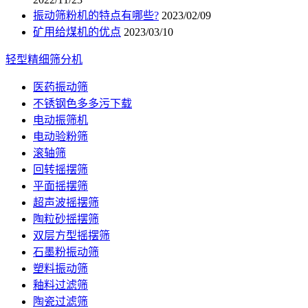
振动筛粉机的特点有哪些?
2023/02/09
矿用给煤机的优点
2023/03/10
轻型精细筛分机
医药振动筛
不锈钢色多多污下载
电动振筛机
电动验粉筛
滚轴筛
回转摇摆筛
平面摇摆筛
超声波摇摆筛
陶粒砂摇摆筛
双层方型摇摆筛
石墨粉振动筛
塑料振动筛
釉料过滤筛
陶瓷过滤筛