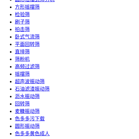
方形摇摆筛
检验筛
刷子筛
拍击筛
卧式气流筛
平面回转筛
直排筛
筛粉机
高频过滤筛
摇摆筛
超声波振动筛
石油滤渣振动筛
沥水振动筛
回转筛
麦糠振动筛
色多多污下载
圆形振动筛
色多多黄色成人