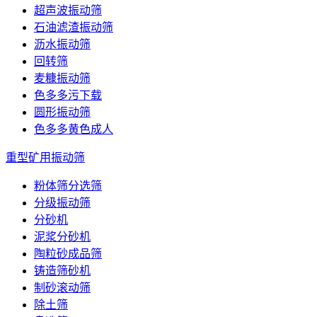
超声波振动筛
石油滤渣振动筛
沥水振动筛
回转筛
麦糠振动筛
色多多污下载
圆形振动筛
色多多黄色成人
重型矿用振动筛
粉体筛分选筛
分级振动筛
分砂机
泥浆分砂机
陶粒砂成品筛
铸造筛砂机
制砂滚动筛
除土筛