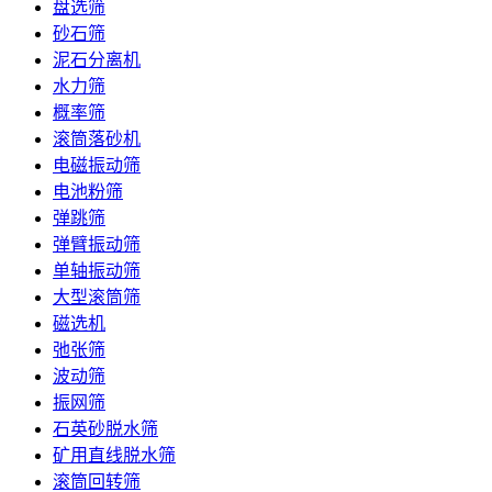
盘选筛
砂石筛
泥石分离机
水力筛
概率筛
滚筒落砂机
电磁振动筛
电池粉筛
弹跳筛
弹臂振动筛
单轴振动筛
大型滚筒筛
磁选机
弛张筛
波动筛
振网筛
石英砂脱水筛
矿用直线脱水筛
滚筒回转筛