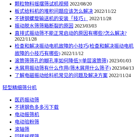
颗粒物料摇摆筛试机视频
2022/08/20
板式给料机的堆积问题应该怎么解决
2022/11/22
不锈钢螺旋输送机的安装「技巧」
2022/11/28
振动脱水筛筛箱断裂的原因
2023/03/03
直排式振动筛不能正常启动的原因有哪些?怎么解决?
2022/11/28
检查和解决振动电机故障的小技巧(检查和解决振动电机
故障的小技巧有哪些)
2022/11/12
滚筒筛筛孔的糊孔率如何降低?(单层滚筒筛)
2023/01/03
木屑用振动筛有什么作用(筛木屑用什么筛子)
2023/04/13
了解电磁振动给料机常见的问题及解决方案
2022/11/24
轻型精细筛分机
医药振动筛
不锈钢色多多污下载
电动振筛机
电动验粉筛
滚轴筛
回转摇摆筛