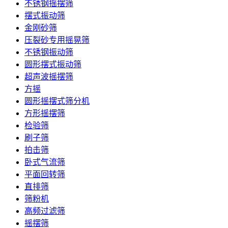
不锈钢摇摆筛
摆式振动筛
金刚砂筛
压裂砂专用摇晃筛
不锈钢振动筛
圆形摆式振动筛
超声波摇摆筛
方摇
圆形摇摆式筛分机
方形摇摆筛
检验筛
刷子筛
拍击筛
卧式气流筛
平面回转筛
直排筛
筛粉机
高频过滤筛
摇摆筛