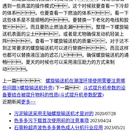
遇到一些高温的操作模式，这个时候就要查看一下冷却
的体系，也要查看一下燃油的体系，看一下
这些体系是不是顺畅的，要替换一下老化的电线和胶
管，而且要防止燃油走漏，整理一下螺旋输
送机表面的尘土，或者是尤物确保发动机轻装上
阵，查看一下螺旋输送机的质量，对于达不
到正常要求的螺旋输送机可以进行替换，而且这样
也都可以替换液压油的滤芯儿，确保螺旋输送机的通
畅，夏天的时候也可以采用液压助力的方式来制
动。
上一篇：
螺旋输送机在潮湿环境使用需要注意哪
些问题?(螺旋输送机外壳)
下一篇：
斗式提升机参数的设
备要结合被提升物料的性质(斗式提升机参数配置)
近期新闻
更多>>
污泥输送采用无轴螺旋输送机才是对的
2020/07/28
色多多污下载首次使用前的注意事项
2023/04/24
石膏粉超声波色多多黄色成人分机行业应用
2023/05/21