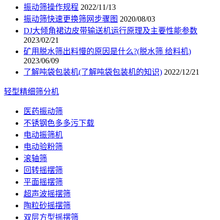
振动筛操作规程
2022/11/13
振动筛快速更换筛网步骤图
2020/08/03
DJ大倾角裙边皮带输送机运行原理及主要性能参数
2023/02/21
矿用脱水筛出料慢的原因是什么?(脱水筛 给料机)
2023/06/09
了解吨袋包装机(了解吨袋包装机的知识)
2022/12/21
轻型精细筛分机
医药振动筛
不锈钢色多多污下载
电动振筛机
电动验粉筛
滚轴筛
回转摇摆筛
平面摇摆筛
超声波摇摆筛
陶粒砂摇摆筛
双层方型摇摆筛