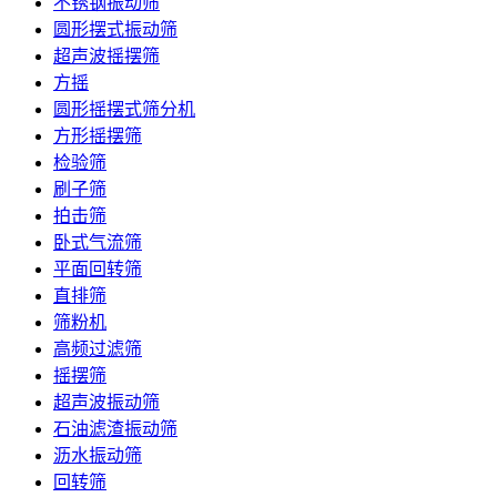
不锈钢振动筛
圆形摆式振动筛
超声波摇摆筛
方摇
圆形摇摆式筛分机
方形摇摆筛
检验筛
刷子筛
拍击筛
卧式气流筛
平面回转筛
直排筛
筛粉机
高频过滤筛
摇摆筛
超声波振动筛
石油滤渣振动筛
沥水振动筛
回转筛