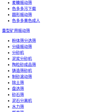
麦糠振动筛
色多多污下载
圆形振动筛
色多多黄色成人
重型矿用振动筛
粉体筛分选筛
分级振动筛
分砂机
泥浆分砂机
陶粒砂成品筛
铸造筛砂机
制砂滚动筛
除土筛
盘选筛
砂石筛
泥石分离机
水力筛