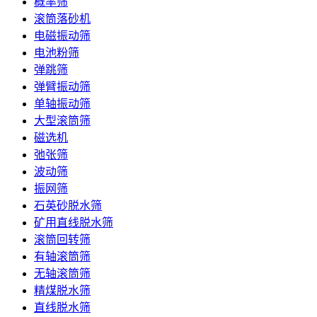
概率筛
滚筒落砂机
电磁振动筛
电池粉筛
弹跳筛
弹臂振动筛
单轴振动筛
大型滚筒筛
磁选机
弛张筛
波动筛
振网筛
石英砂脱水筛
矿用直线脱水筛
滚筒回转筛
有轴滚筒筛
无轴滚筒筛
精煤脱水筛
直线脱水筛