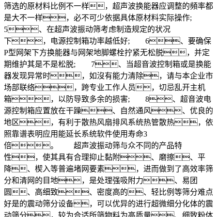
筛选的原材料比例不一样，超声波换能器应调整的頻率都
是大不一样，必不可少依据具体原材料实际操作;
5、在超声波振动筛考虑制造规定的状况
下，电源控制箱功率越低好; 6、要确保
P型网架下方换能器与网架地脚螺栓拧紧无松脱，并定
期维护其是不是松脱; 7、当超音波控制箱或是换能
器发现异常时，如沒有能力清除，请与本企业市
场部联络，跨专业工作人员，切忌乱开主机
箱，以防导致多余的损害; 8、超音波电
源控制箱应置放在干躁、自然通风、优良的
地区，有利于散热风扇排风系统热管散热，依
照靠谱表明应用能延长系统软件使用寿命3
倍。 超声波振动筛与众不同的产品特
性，使其具有合理抑止黏附、磨擦、平
降、楔入等普遍堵网要素，进而做到了高效率筛
分和清网的目地，是处理强吸附力、易团
圆、高细致、密度高的、轻比例等筛分难点
好是的震动筛分设备，可以优异的进行超微细分化体的震
动筛分，较为合适所筛物料为高质量、细致粉体