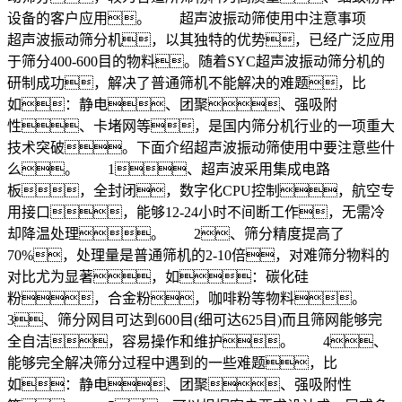
设备的客户应用。 超声波振动筛使用中注意事项
超声波振动筛分机，以其独特的优势，已经广泛应用
于筛分400-600目的物料。随着SYC超声波振动筛分机的
研制成功，解决了普通筛机不能解决的难题，比
如：静电、团聚、强吸附
性、卡堵网等，是国内筛分机行业的一项重大
技术突破。下面介绍超声波振动筛使用中要注意些什
么。 1、超声波采用集成电路
板，全封闭，数字化CPU控制，航空专
用接口，能够12-24小时不间断工作，无需冷
却降温处理。 2、筛分精度提高了
70%，处理量是普通筛机的2-10倍，对难筛分物料的
对比尤为显著，如：碳化硅
粉，合金粉，咖啡粉等物料。
3、筛分网目可达到600目(细可达625目)而且筛网能够完
全自洁，容易操作和维护。 4、
能够完全解决筛分过程中遇到的一些难题，比
如：静电、团聚、强吸附性