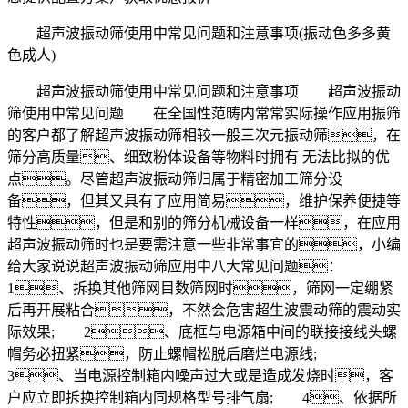
超声波振动筛使用中常见问题和注意事项(振动色多多黄
色成人)
超声波振动筛使用中常见问题和注意事项 超声波振动
筛使用中常见问题 在全国性范畴内常常实际操作应用振筛
的客户都了解超声波振动筛相较一般三次元振动筛，在
筛分高质量、细致粉体设备等物料时拥有 无法比拟的优
点。尽管超声波振动筛归属于精密加工筛分设
备，但其又具有了应用简易，维护保养便捷等
特性，但是和别的筛分机械设备一样，在应用
超声波振动筛时也是要需注意一些非常事宜的，小编
给大家说说超声波振动筛应用中八大常见问题：
1、拆换其他筛网目数筛网时，筛网一定绷紧
后再开展粘合，不然会危害超生波震动筛的震动实
际效果; 2、底框与电源箱中间的联接接线头螺
帽务必扭紧，防止螺帽松脱后磨烂电源线;
3、当电源控制箱内噪声过大或是造成发烧时，客
户应立即拆换控制箱内同规格型号排气扇; 4、依据所