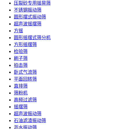
压裂砂专用摇晃筛
不锈钢振动筛
圆形摆式振动筛
超声波摇摆筛
方摇
圆形摇摆式筛分机
方形摇摆筛
检验筛
刷子筛
拍击筛
卧式气流筛
平面回转筛
直排筛
筛粉机
高频过滤筛
摇摆筛
超声波振动筛
石油滤渣振动筛
沥水振动筛