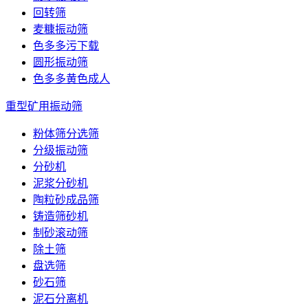
回转筛
麦糠振动筛
色多多污下载
圆形振动筛
色多多黄色成人
重型矿用振动筛
粉体筛分选筛
分级振动筛
分砂机
泥浆分砂机
陶粒砂成品筛
铸造筛砂机
制砂滚动筛
除土筛
盘选筛
砂石筛
泥石分离机