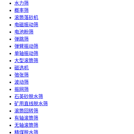
水力筛
概率筛
滚筒落砂机
电磁振动筛
电池粉筛
弹跳筛
弹臂振动筛
单轴振动筛
大型滚筒筛
磁选机
弛张筛
波动筛
振网筛
石英砂脱水筛
矿用直线脱水筛
滚筒回转筛
有轴滚筒筛
无轴滚筒筛
精煤脱水筛