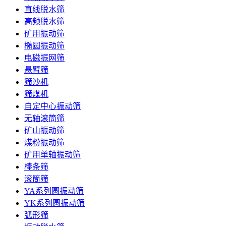
直线脱水筛
高频脱水筛
矿用振动筛
椭圆振动筛
电磁振网筛
悬臂筛
筛沙机
筛煤机
自定中心振动筛
无轴滚筒筛
矿山振动筛
煤粉振动筛
矿用单轴振动筛
棒条筛
滚筒筛
YA系列圆振动筛
YK系列圆振动筛
弧形筛