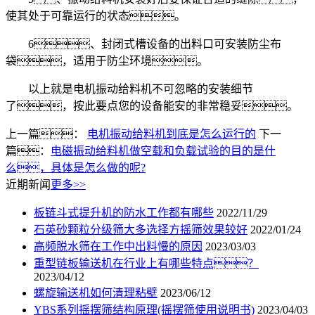
使其处于可靠运行的状态。
6、封闭式槽设备的出料口可安装防尘布
袋，适用于防尘环境。
以上就是电机振动给料机不可忽略的安装细节
了，按此要点您的设备能安的非常稳妥。
上一篇：
电机振动给料机到底是怎么运行的
下一
篇：
电磁振动给料机做空载和负载试验的目的是什
么，具体是怎么做的呢?
近期新闻
更多>>
板链斗式提升机的防水工作都有哪些
2022/11/29
石英砂颗粒分级筛大多选择方摇筛效果较好
2022/01/24
高频脱水筛在工作中出料慢的原因
2023/03/03
重型链板输送机在行业上有哪些特点？
2023/04/12
螺旋输送机如何清理粘壁
2023/06/12
YBS系列摇摆筛结构原理(摇摆筛使用说明书)
2023/04/03