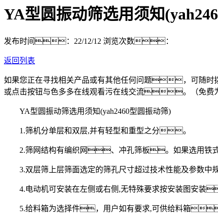
YA型圆振动筛选用须知(yah24
发布时间：22/12/12
浏览次数：
返回列表
如果您正在寻找相关产品或有其他任何问题，可随时
或点击按钮与色多多在线观看污在线交流。（免费
YA型圆振动筛选用须知(yah2460型圆振动筛)
1.筛机分单层和双层,并有轻型和重型之分。
2.筛网结构有编织网、冲孔筛板。如果选用铁
3.双层筛上层筛面选定的筛孔尺寸超过技术性能及参数中规
4.电动机可安装在左侧或右侧,无特殊要求按安装图安装
5.给料箱为选择件，用户如有要求,可供给料箱