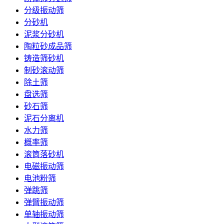
分级振动筛
分砂机
泥浆分砂机
陶粒砂成品筛
铸造筛砂机
制砂滚动筛
除土筛
盘选筛
砂石筛
泥石分离机
水力筛
概率筛
滚筒落砂机
电磁振动筛
电池粉筛
弹跳筛
弹臂振动筛
单轴振动筛