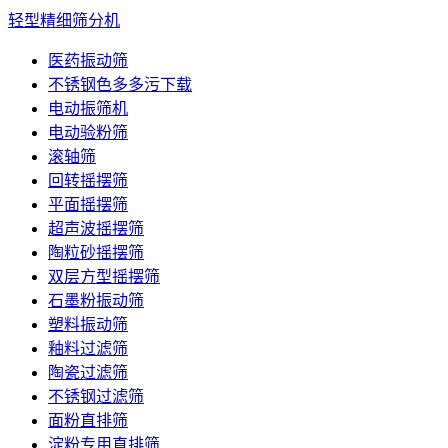
轻型精细筛分机
医药振动筛
不锈钢色多多污下载
电动振筛机
电动验粉筛
滚轴筛
回转摇摆筛
平面摇摆筛
超声波摇摆筛
陶粒砂摇摆筛
双层方型摇摆筛
石墨粉振动筛
塑料振动筛
釉料过滤筛
陶瓷过滤筛
不锈钢过滤筛
面粉直排筛
淀粉专用直排筛