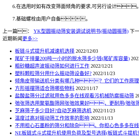
6.在选用时如有改变筛面倾角的要求,可另行设计
7.基础螺栓由用户自备。
上一篇：
YK型圆振动筛安装调试说明书(振动圆振筛)
下
近期新闻
更多>>
板链斗式提升机减速机选择
2022/12/03
尾矿干排量200吨一小时的脱水筛多少钱(尾矿库容量)
202
粗砂糖超声波振动筛如何进行工作
2022/12/21
塑料颗粒筛分用什么振动筛设备好?
2022/11/23
倾角皮带输送机分类有哪几种？它们的工作原理
方形摇摆筛适合筛哪些物料
2022/11/17
盐酸盐筛分过滤就用色多多在线观看污机械防腐振动筛
2
弛张筛选用聚氨酯筛网张弛效果好，更耐用(弛张筛
芝麻筛子多少目好?自动芝麻筛选机
2022/11/23
温度过高对振动筛工作效率的影响
2022/11/13
不用担心石墨粉的筛分和除杂。你担心色多多在线
NE板链式斗式提升机使用负荷及型号选择(板链式斗提机