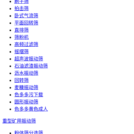
刷子筛
拍击筛
卧式气流筛
平面回转筛
直排筛
筛粉机
高频过滤筛
摇摆筛
超声波振动筛
石油滤渣振动筛
沥水振动筛
回转筛
麦糠振动筛
色多多污下载
圆形振动筛
色多多黄色成人
重型矿用振动筛
粉体筛分选筛