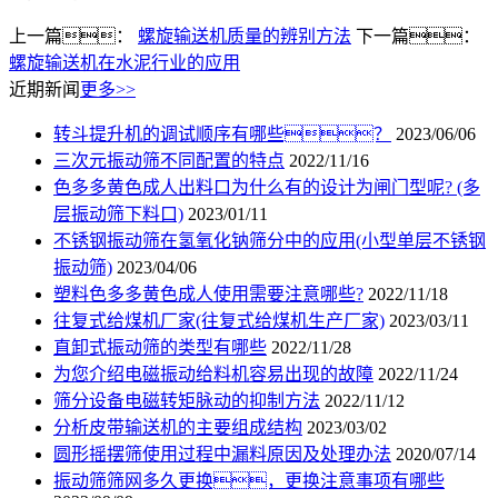
上一篇：
螺旋输送机质量的辨别方法
下一篇：
螺旋输送机在水泥行业的应用
近期新闻
更多>>
转斗提升机的调试顺序有哪些？
2023/06/06
三次元振动筛不同配置的特点
2022/11/16
色多多黄色成人出料口为什么有的设计为闸门型呢? (多
层振动筛下料口)
2023/01/11
不锈钢振动筛在氢氧化钠筛分中的应用(小型单层不锈钢
振动筛)
2023/04/06
塑料色多多黄色成人使用需要注意哪些?
2022/11/18
往复式给煤机厂家(往复式给煤机生产厂家)
2023/03/11
直卸式振动筛的类型有哪些
2022/11/28
为您介绍电磁振动给料机容易出现的故障
2022/11/24
筛分设备电磁转矩脉动的抑制方法
2022/11/12
分析皮带输送机的主要组成结构
2023/03/02
圆形摇摆筛使用过程中漏料原因及处理办法
2020/07/14
振动筛筛网多久更换，更换注意事项有哪些