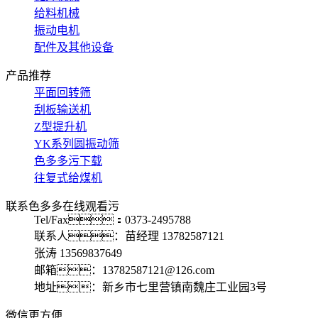
给料机械
振动电机
配件及其他设备
产品推荐
平面回转筛
刮板输送机
Z型提升机
YK系列圆振动筛
色多多污下载
往复式给煤机
联系色多多在线观看污
Tel/Fax：0373-2495788
联系人：苗经理 13782587121
张涛 13569837649
邮箱：13782587121@126.com
地址：新乡市七里营镇南魏庄工业园3号
微信更方便