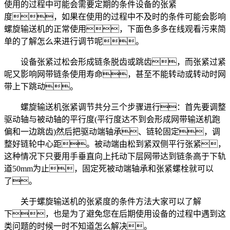
使用的过程中可能会需要定期的条件设备的张紧
度，如果在使用的过程中不及时的条件可能会影响
螺旋输送机的正常使用，下面色多多在线观看污来简
单的了解怎么来进行调节呢。
设备张紧过松会形成链条脱齿或跳齿，而张紧过紧
呢又影响网带链条使用寿命，甚至不能转动或转动时网
带上下跳动。
螺旋输送机张紧调节共分三个步骤进行：首先要调整
驱动轴与被动轴的平行度(平行度达不到会形成网带输送机跑
偏和一边跳齿)然后把驱动端轴承、链轮固定，调
整好链轮中心距。被动端由松到紧双侧平行张紧，
这种情况下只要用手垂直向上托动下层网带达到链条高于下轨
道50mm为止，固定死被动端轴承和张紧螺栓就可以
了。
关于螺旋输送机的张紧度的条件方法大家可以了解
下，也是为了避免您在后期使用设备的过程中遇到这
类问题的时候一时不知道怎么解决。