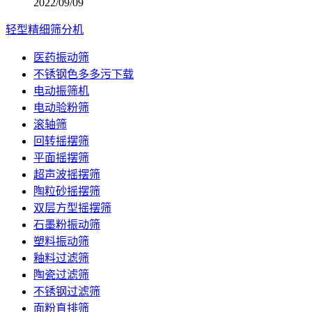
2022/09/09
轻型精细筛分机
医药振动筛
不锈钢色多多污下载
电动振筛机
电动验粉筛
滚轴筛
回转摇摆筛
平面摇摆筛
超声波摇摆筛
陶粒砂摇摆筛
双层方型摇摆筛
石墨粉振动筛
塑料振动筛
釉料过滤筛
陶瓷过滤筛
不锈钢过滤筛
面粉直排筛