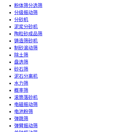
粉体筛分选筛
分级振动筛
分砂机
泥浆分砂机
陶粒砂成品筛
铸造筛砂机
制砂滚动筛
除土筛
盘选筛
砂石筛
泥石分离机
水力筛
概率筛
滚筒落砂机
电磁振动筛
电池粉筛
弹跳筛
弹臂振动筛