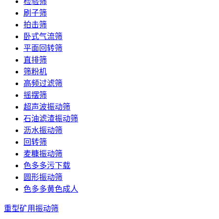
检验筛
刷子筛
拍击筛
卧式气流筛
平面回转筛
直排筛
筛粉机
高频过滤筛
摇摆筛
超声波振动筛
石油滤渣振动筛
沥水振动筛
回转筛
麦糠振动筛
色多多污下载
圆形振动筛
色多多黄色成人
重型矿用振动筛