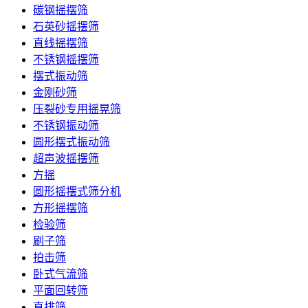
碳钢摇摆筛
石英砂摇摆筛
直线摇摆筛
不锈钢摇摆筛
摆式振动筛
金刚砂筛
压裂砂专用摇晃筛
不锈钢振动筛
圆形摆式振动筛
超声波摇摆筛
方摇
圆形摇摆式筛分机
方形摇摆筛
检验筛
刷子筛
拍击筛
卧式气流筛
平面回转筛
直排筛