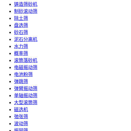
铸造筛砂机
制砂滚动筛
除土筛
盘选筛
砂石筛
泥石分离机
水力筛
概率筛
滚筒落砂机
电磁振动筛
电池粉筛
弹跳筛
弹臂振动筛
单轴振动筛
大型滚筒筛
磁选机
弛张筛
波动筛
振网筛