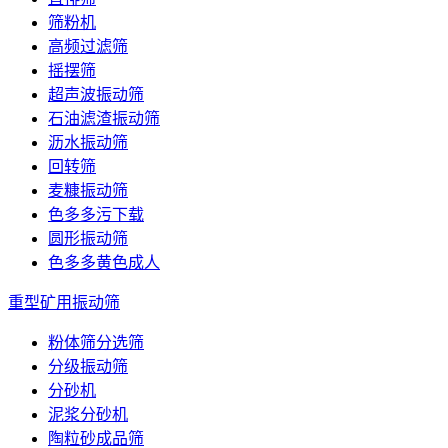
筛粉机
高频过滤筛
摇摆筛
超声波振动筛
石油滤渣振动筛
沥水振动筛
回转筛
麦糠振动筛
色多多污下载
圆形振动筛
色多多黄色成人
重型矿用振动筛
粉体筛分选筛
分级振动筛
分砂机
泥浆分砂机
陶粒砂成品筛