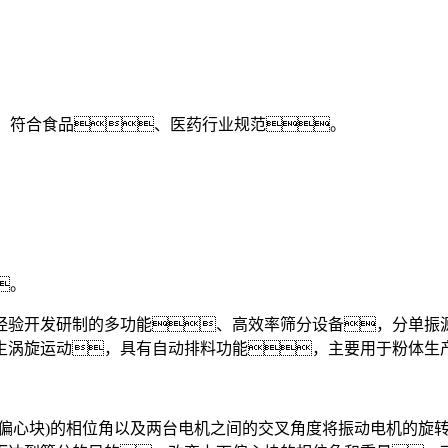
，符合食品、医药行业规范。
。
。
开发研制的多功能、高效率筛分设备，分单振源
生涡旋运动，具有自动排料功能，主要用于粉体生
心块)的相位角以及两台电机之间的交叉角度将振动电机的旋转