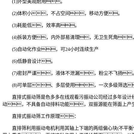
(1)外型美观耐用。
(2)体积小，不占空间，移动方便。
(3)耗能低，效率高。
(4)拆装方便，内外部易清理，无卫生死角
(5)自动化作业，可24小时连续生产
(6)低静音设计。
(7)密封严谨，液体不泄漏，粉尘不飞扬
(8)可单层、多层使用，一次多级筛选
直排式振动筛是色多多在线观看污振动公司经过多年设计经验
动，不具备自动排料功能，双振源能在筛面上产
直排式振动筛工作原理：
直排筛利用振动电机利用其轴上下端的两组偏心块(不平衡偏