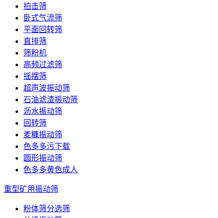
拍击筛
卧式气流筛
平面回转筛
直排筛
筛粉机
高频过滤筛
摇摆筛
超声波振动筛
石油滤渣振动筛
沥水振动筛
回转筛
麦糠振动筛
色多多污下载
圆形振动筛
色多多黄色成人
重型矿用振动筛
粉体筛分选筛