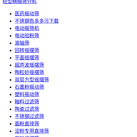
轻型精细筛分机
医药振动筛
不锈钢色多多污下载
电动振筛机
电动验粉筛
滚轴筛
回转摇摆筛
平面摇摆筛
超声波摇摆筛
陶粒砂摇摆筛
双层方型摇摆筛
石墨粉振动筛
塑料振动筛
釉料过滤筛
陶瓷过滤筛
不锈钢过滤筛
面粉直排筛
淀粉专用直排筛