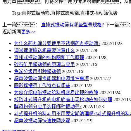
用力重叠，再将这种作用力传递给筛面，从
Tags:直排式振动筛,直排式震动筛,直排式振动筛优势
上一篇：
直排式振动筛有哪些型号规格?
下一篇
近期新闻
更多>>
为什么药丸筛分要使用不锈钢药丸振动筛?
2022/11/23
调试螺旋输送机需要注意什么
2022/11/28
直排式振动筛的结构图和工作原理
2022/11/28
砂石矿用振动筛的原理与应用
2022/11/16
焦炭分级用哪种振动筛
2022/11/16
超声波震动筛换能器和电源维护事项
2022/11/27
圆形摇摆筛工作特点有哪些
2022/11/22
为您介绍电磁振动给料机容易出现的故障
2022/11/24
板链斗式提升机的电机底座出现松动应如何处理
2022/11/
酵母粉筛分应用选择哪种振动筛?
2022/11/23
斗式提升机的料斗用不用要定期清理啊?(斗式提升机的料
超声波振动筛快速换网步骤
2022/12/19