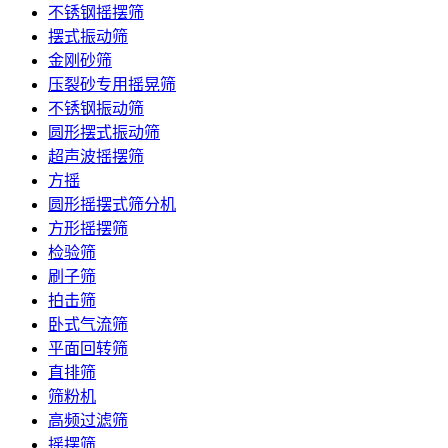
不锈钢摇摆筛
摆式振动筛
金刚砂筛
压裂砂专用摇晃筛
不锈钢振动筛
圆形摆式振动筛
超声波摇摆筛
方摇
圆形摇摆式筛分机
方形摇摆筛
检验筛
刷子筛
拍击筛
卧式气流筛
平面回转筛
直排筛
筛粉机
高频过滤筛
摇摆筛