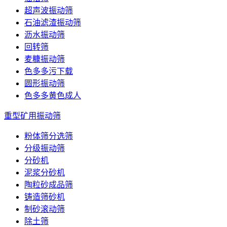
超声波振动筛
石油滤渣振动筛
沥水振动筛
回转筛
麦糠振动筛
色多多污下载
圆形振动筛
色多多黄色成人
重型矿用振动筛
粉体筛分选筛
分级振动筛
分砂机
泥浆分砂机
陶粒砂成品筛
铸造筛砂机
制砂滚动筛
除土筛