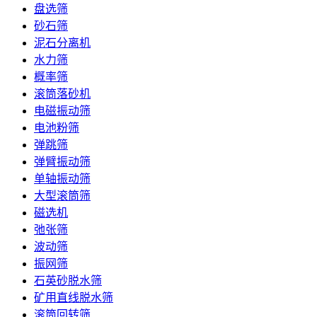
盘选筛
砂石筛
泥石分离机
水力筛
概率筛
滚筒落砂机
电磁振动筛
电池粉筛
弹跳筛
弹臂振动筛
单轴振动筛
大型滚筒筛
磁选机
弛张筛
波动筛
振网筛
石英砂脱水筛
矿用直线脱水筛
滚筒回转筛