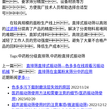
重、要求筛分精度、设备材质等方
面，方便我厂技术人员帮助选择合适型
号。
在较具规模的面粉生产线上，直排式振动筛以高效
的
过滤筛
分提高了产品的精度，解决了分类物料易堵网
的难题，直卸式排料，高效迅速，
减轻了工作人员的劳动强度，避免了大量不合格产
品的回料，降低生产成本。
Tags:中药粉分级直排筛,中药粉直排式振动筛
上一篇：
直排筛直排式振动筛—色多多在线观看污振动
机械
下一篇：
直排筛在金属粉末筛分中的应用
近期新闻
更多>>
色多多污下载耐磨涂层失效的原因
2022/11/24
医药振动筛使用方法和需要注意的细节(医药振动筛使
用)
2023/02/20
超声波振动筛使用时的注意事项(微波振动筛)
2022/12/12