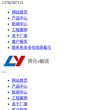
13782587121
网站首页
产品中心
新闻中心
工程案例
关于厂家
客户服务
联系色多多在线观看污
网站首页
产品中心
新闻中心
工程案例
关于厂家
客户服务