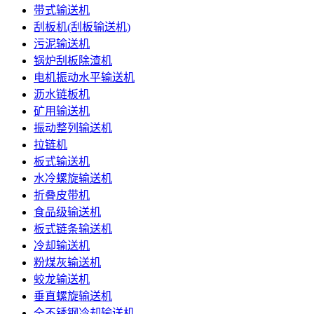
带式输送机
刮板机(刮板输送机)
污泥输送机
锅炉刮板除渣机
电机振动水平输送机
沥水链板机
矿用输送机
振动整列输送机
拉链机
板式输送机
水冷螺旋输送机
折叠皮带机
食品级输送机
板式链条输送机
冷却输送机
粉煤灰输送机
蛟龙输送机
垂直螺旋输送机
全不锈钢冷却输送机