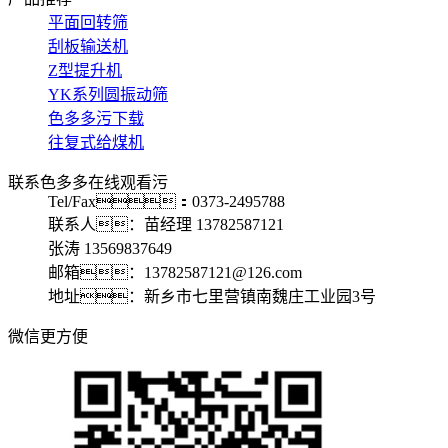
平面回转筛
刮板输送机
Z型提升机
YK系列圆振动筛
色多多污下载
往复式给煤机
联系色多多在线观看污
Tel/Fax：0373-2495788
联系人：苗经理 13782587121
张涛 13569837649
邮箱：13782587121@126.com
地址：新乡市七里营镇南魏庄工业园3号
微信更方便