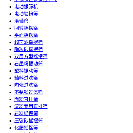
电动振筛机
电动验粉筛
滚轴筛
回转摇摆筛
平面摇摆筛
超声波摇摆筛
陶粒砂摇摆筛
双层方型摇摆筛
石墨粉振动筛
塑料振动筛
釉料过滤筛
陶瓷过滤筛
不锈钢过滤筛
面粉直排筛
淀粉专用直排筛
石料摇摆筛
压裂砂摇摆筛
化肥摇摆筛