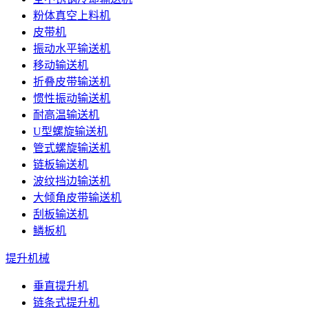
粉体真空上料机
皮带机
振动水平输送机
移动输送机
折叠皮带输送机
惯性振动输送机
耐高温输送机
U型螺旋输送机
管式螺旋输送机
链板输送机
波纹挡边输送机
大倾角皮带输送机
刮板输送机
鳞板机
提升机械
垂直提升机
链条式提升机