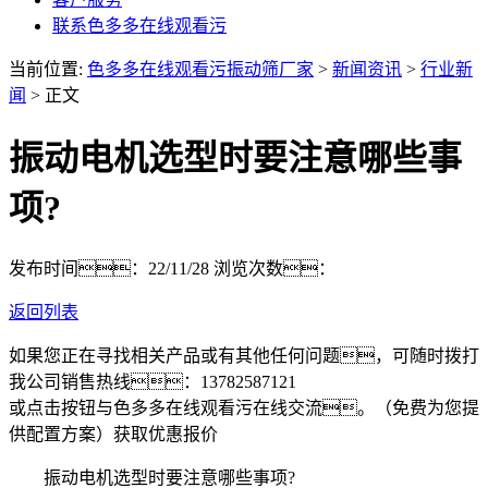
联系色多多在线观看污
当前位置:
色多多在线观看污振动筛厂家
>
新闻资讯
>
行业新
闻
> 正文
振动电机选型时要注意哪些事
项?
发布时间：22/11/28
浏览次数：
返回列表
如果您正在寻找相关产品或有其他任何问题，可随时拨打
我公司销售热线：
13782587121
或点击按钮与色多多在线观看污在线交流。（免费为您提
供配置方案）
获取优惠报价
振动电机选型时要注意哪些事项?