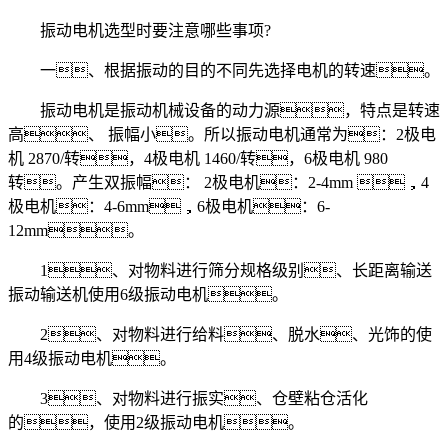
振动电机选型时要注意哪些事项?
一、根据振动的目的不同先选择电机的转速。
振动电机是振动机械设备的动力源，特点是转速
高、 振幅小。所以振动电机通常为：2极电
机 2870/转，4极电机 1460/转，6极电机 980
转。产生双振幅： 2极电机：2-4mm ，4
极电机：4-6mm，6极电机：6-
12mm。
1、对物料进行筛分规格级别、长距离输送
振动输送机使用6级振动电机。
2、对物料进行给料、脱水、光饰的使
用4级振动电机。
3、对物料进行振实、仓壁粘仓活化
的，使用2级振动电机。