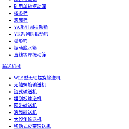
矿用单轴振动筛
棒条筛
滚筒筛
YA系列圆振动筛
YK系列圆振动筛
弧形筛
振动脱水筛
直线等厚振动筛
输送机械
WLS型无轴螺旋输送机
无轴螺旋输送机
链式输送机
埋刮板输送机
网带输送机
滚筒输送机
大倾角输送机
移动式皮带输送机