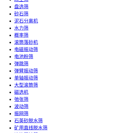
盘选筛
砂石筛
泥石分离机
水力筛
概率筛
滚筒落砂机
电磁振动筛
电池粉筛
弹跳筛
弹臂振动筛
单轴振动筛
大型滚筒筛
磁选机
弛张筛
波动筛
振网筛
石英砂脱水筛
矿用直线脱水筛