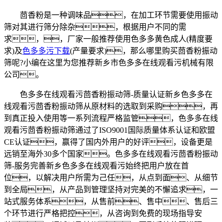
茴香粉是一种调味品，在加工环节需要使用振动
筛对其进行筛分除杂，根据用户不同的需
求，，厂家一般推荐使用色多多黄色成人(精度要
求)及
色多多污下载
(产量要求)，那么哪里购买茴香粉振动
筛呢?小编在这里为您推荐新乡市色多多在线观看污机械有限
公司。
色多多在线观看污茴香粉振动筛-质量认证新乡色多多在
线观看污茴香粉振动筛从原材料的选取到采购，再
到真正投入使用等一系列流程严格监管，色多多在线
观看污茴香粉振动筛通过了ISO9001国际质量体系认证和欧盟
CE认证，赢得了国内外用户的好评，设备更是
远销至海外30多个国家。色多多在线观看污茴香粉振动
筛-服务完善新乡色多多在线观看污始终把用户放在首
位，以解决用户所需为己任，从点到面、从细节
到全局，从产品到管理坚持对完美的不懈追求，一
站式服务体系，从售前、售中、售后三
个环节进行严格把控，从咨询到免费的现场指导安