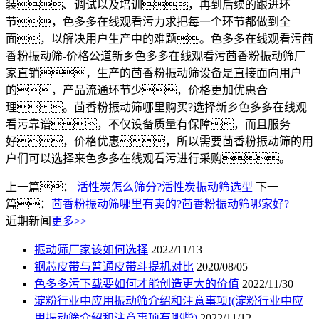
装、调试以及培训，再到后续的跟进环
节，色多多在线观看污力求把每一个环节都做到全
面，以解决用户生产中的难题。色多多在线观看污茴
香粉振动筛-价格公道新乡色多多在线观看污茴香粉振动筛厂
家直销，生产的茴香粉振动筛设备是直接面向用户
的，产品流通环节少，价格更加优惠合
理。茴香粉振动筛哪里购买?选择新乡色多多在线观
看污靠谱，不仅设备质量有保障，而且服务
好，价格优惠，所以需要茴香粉振动筛的用
户们可以选择来色多多在线观看污进行采购。
上一篇：
活性炭怎么筛分?活性炭振动筛选型
下一
篇：
茴香粉振动筛哪里有卖的?茴香粉振动筛哪家好?
近期新闻
更多>>
振动筛厂家该如何选择
2022/11/13
钢芯皮带与普通皮带斗提机对比
2020/08/05
色多多污下载要如何才能创造更大的价值
2022/11/30
淀粉行业中应用振动筛介绍和注意事项!(淀粉行业中应
用振动筛介绍和注意事项有哪些)
2022/11/12