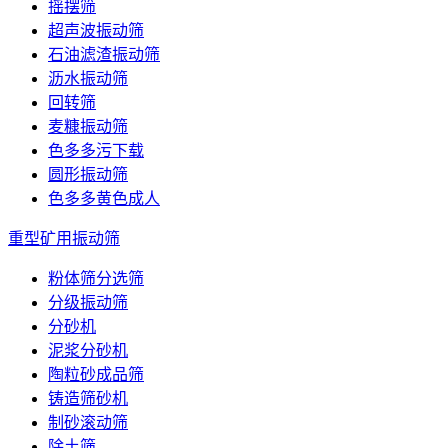
摇摆筛
超声波振动筛
石油滤渣振动筛
沥水振动筛
回转筛
麦糠振动筛
色多多污下载
圆形振动筛
色多多黄色成人
重型矿用振动筛
粉体筛分选筛
分级振动筛
分砂机
泥浆分砂机
陶粒砂成品筛
铸造筛砂机
制砂滚动筛
除土筛