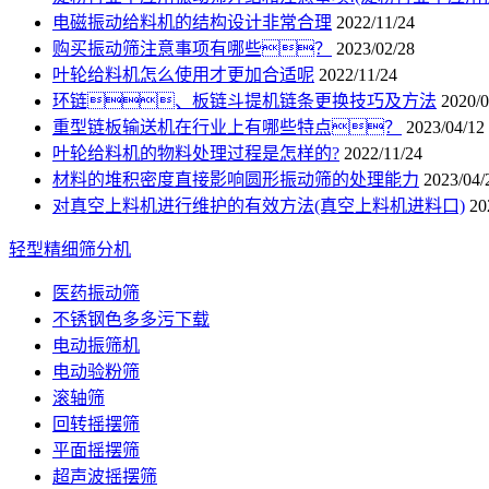
电磁振动给料机的结构设计非常合理
2022/11/24
购买振动筛注意事项有哪些？
2023/02/28
叶轮给料机怎么使用才更加合适呢
2022/11/24
环链、板链斗提机链条更换技巧及方法
2020/0
重型链板输送机在行业上有哪些特点？
2023/04/12
叶轮给料机的物料处理过程是怎样的?
2022/11/24
材料的堆积密度直接影响圆形振动筛的处理能力
2023/04/
对真空上料机进行维护的有效方法(真空上料机进料口)
20
轻型精细筛分机
医药振动筛
不锈钢色多多污下载
电动振筛机
电动验粉筛
滚轴筛
回转摇摆筛
平面摇摆筛
超声波摇摆筛