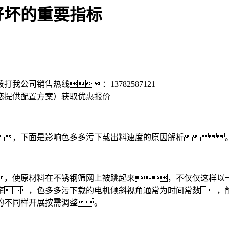
好坏的重要指标
拨打我公司销售热线：
13782587121
您提供配置方案）
获取优惠报价
，下面是影响色多多污下载出料速度的原因解析
，使原材料在不锈钢筛网上被跳起来，不仅仅这样以一
率，色多多污下载的电机倾斜视角通常为时间常数，
的不同样开展按需调整。