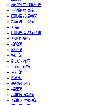
压裂砂专用摇晃筛
不锈钢振动筛
圆形摆式振动筛
超声波摇摆筛
方摇
圆形摇摆式筛分机
方形摇摆筛
检验筛
刷子筛
拍击筛
卧式气流筛
平面回转筛
直排筛
筛粉机
高频过滤筛
摇摆筛
超声波振动筛
石油滤渣振动筛