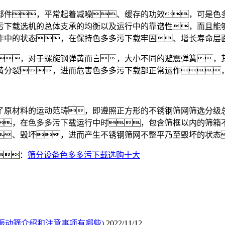
件，平常起着减噪、缓存的功效，可是色多
污下载选机的总体支承的均衡以及运行中的靠谱性，而且能
作中的状态，在保持色多多污下载牢固、增长寿命层
，对于螺旋钢弹黄而言，大小不同的避震弹簧，其
黄分裂，进而危害色多多污下载部正常运作
原材料的运动范畴，即遵照正方形的不锈钢筛网筛选分级总
，在色多多污下载运行中时，包含筛框以内的筛箱
、毁坏，进而产生不锈钢筛网不整平乃至毁坏的状态
：
筛分设备色多多污下载选购十大
振动筛介绍和注意事项有哪些)
2022/11/12