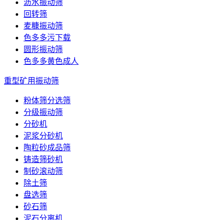
沥水振动筛
回转筛
麦糠振动筛
色多多污下载
圆形振动筛
色多多黄色成人
重型矿用振动筛
粉体筛分选筛
分级振动筛
分砂机
泥浆分砂机
陶粒砂成品筛
铸造筛砂机
制砂滚动筛
除土筛
盘选筛
砂石筛
泥石分离机