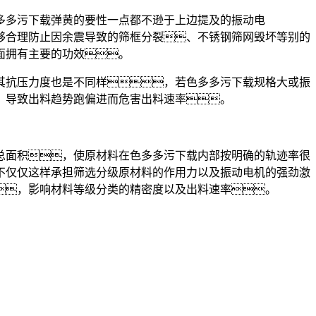
多污下载弹黄的要性一点都不逊于上边提及的振动电
够合理防止因余震导致的筛框分裂、不锈钢筛网毁坏等别的
面拥有主要的功效。
抗压力度也是不同样，若色多多污下载规格大或振
，导致出料趋势跑偏进而危害出料速率。
面积，使原材料在色多多污下载内部按明确的轨迹率很
不仅仅这样承担筛选分级原材料的作用力以及振动电机的强劲激
，影响材料等级分类的精密度以及出料速率。