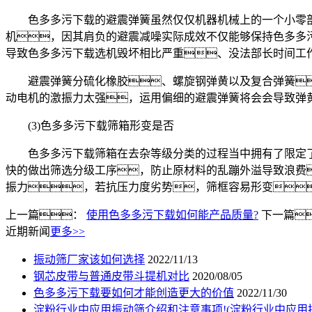
色多多污下载的避震弹簧虽然仅仅机器机械上的一个小零部
机，因其肩负的避震减噪实际成效不仅能够保持色多多
导致色多多污下载选机毁坏相比严重、没法部长时间工
避震弹簧分硫化橡胶、螺旋钢弹黄以及复合弹簧
动电机的激振力太强，运用偏细的避震弹簧将会会导致弹
(3)色多多污下载筛箱形变是否
色多多污下载筛箱在去杂等级分类的过程当中拥有了限定了
快的做出筛选分级工序，防止原材料的乱蹦外溢导致浪费
振力，若抗压力度劣势，筛框容易形变
上一篇：
使用色多多污下载如何能产品质量?
下一篇
近期新闻
更多>>
振动筛厂家该如何选择
2022/11/13
钢芯皮带与普通皮带斗提机对比
2020/08/05
色多多污下载要如何才能创造更大的价值
2022/11/30
淀粉行业中应用振动筛介绍和注意事项!(淀粉行业中应用