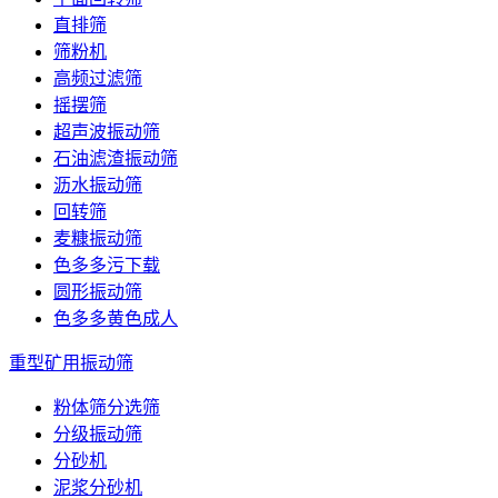
直排筛
筛粉机
高频过滤筛
摇摆筛
超声波振动筛
石油滤渣振动筛
沥水振动筛
回转筛
麦糠振动筛
色多多污下载
圆形振动筛
色多多黄色成人
重型矿用振动筛
粉体筛分选筛
分级振动筛
分砂机
泥浆分砂机