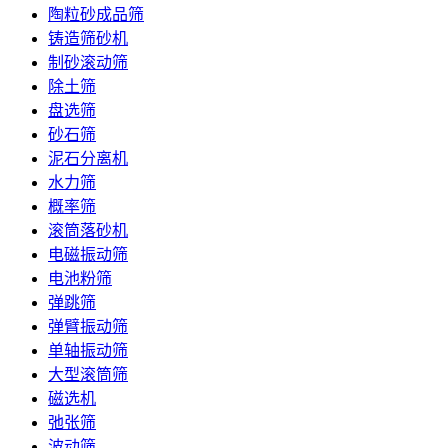
陶粒砂成品筛
铸造筛砂机
制砂滚动筛
除土筛
盘选筛
砂石筛
泥石分离机
水力筛
概率筛
滚筒落砂机
电磁振动筛
电池粉筛
弹跳筛
弹臂振动筛
单轴振动筛
大型滚筒筛
磁选机
弛张筛
波动筛