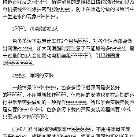
构造正好反之，值得留意的是接线口螺纹的配合面以及
电机接线盒须涂抹密封胶，防止在筛选分级的过程当中
产生进水的现象。
3、润滑脂的加大
色多多污下载累计工作2个月后，对各个轴承都要做
出润滑，加大润滑脂时要注意了不能加的多，鉴
于过量的加大会使震动电机绕组，引起线圈发
烫。
4、筛网的安装
一般情景下，色多多污下载筛网是安装好
的，不用重新操作，但筛网的安装也是在后期的运
行中常常需要做到的一项操作，所以学会安装筛网也
是有要的，色多多污下载的筛网安装流程简要，
只需两步才能：
(1)松开紧固筛网的绷紧螺丝，不用将螺母完缷
下来，旋转90度才能，使其从筛网钩板的长孔中