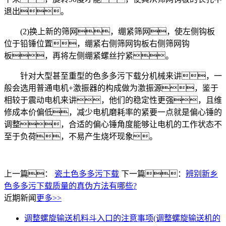
退出。
(2)换上新的筛网，绷紧筛网，使左侧钩板
位于铅锤位置，绷紧右侧筛网钩板右侧筛网钩
板，再将左侧绷紧螺丝拧紧。
针对大型甚至重型的色多多污下载分机械来讲，一
般会选用普通电机+激振器的构成做为激振源，鉴于
相较于震动电机来讲，他们的稳定性更强，且维
修成本价偏低，减少电机磨耗率的紧要一点就是偏心锤的
调整，合适的偏心锤角度能够让电机的工作状态不
至于负荷，不易产生烧坏现象。
上一篇：
瓷土色多多污下载
下一篇：
辨别新乡
色多多污下载质量的真伪方法有哪些?
近期新闻
更多>>
调整螺旋输送机料斗入口的注意事项(调整螺旋输送机的