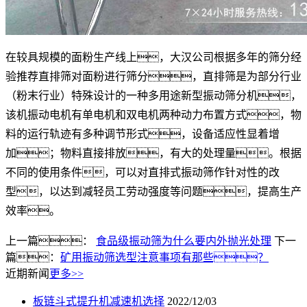
在较具规模的面粉生产线上，大汉公司根据多年的筛分经
验推荐直排筛对面粉进行筛分，直排筛是为部分行业
（粉末行业）特殊设计的一种多用途新型振动筛分机，
该机振动电机有单电机和双电机两种动力布置方式，物
料的运行轨迹有多种调节形式，设备适应性显着增
加；物料直接排放，有大的处理量。根据
不同的使用条件，可以对直排式振动筛作针对性的改
型，以达到减轻员工劳动强度等问题，提高生产
效率。
上一篇：
食品级振动筛为什么要内外抛光处理
下一
篇：
矿用振动筛选型注意事项有那些？
近期新闻
更多>>
板链斗式提升机减速机选择
2022/12/03