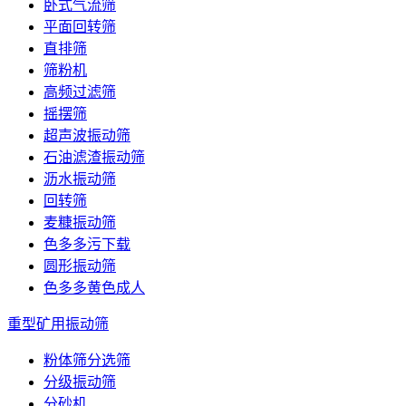
卧式气流筛
平面回转筛
直排筛
筛粉机
高频过滤筛
摇摆筛
超声波振动筛
石油滤渣振动筛
沥水振动筛
回转筛
麦糠振动筛
色多多污下载
圆形振动筛
色多多黄色成人
重型矿用振动筛
粉体筛分选筛
分级振动筛
分砂机