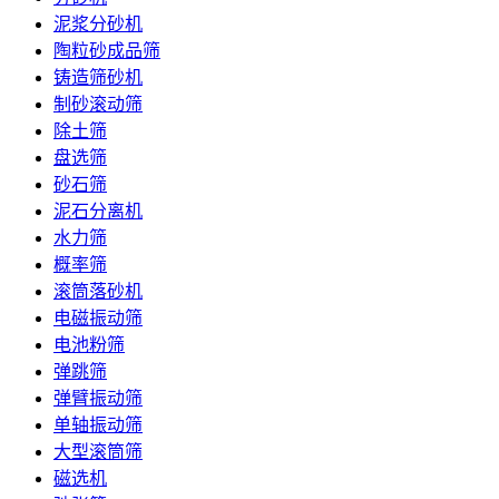
泥浆分砂机
陶粒砂成品筛
铸造筛砂机
制砂滚动筛
除土筛
盘选筛
砂石筛
泥石分离机
水力筛
概率筛
滚筒落砂机
电磁振动筛
电池粉筛
弹跳筛
弹臂振动筛
单轴振动筛
大型滚筒筛
磁选机