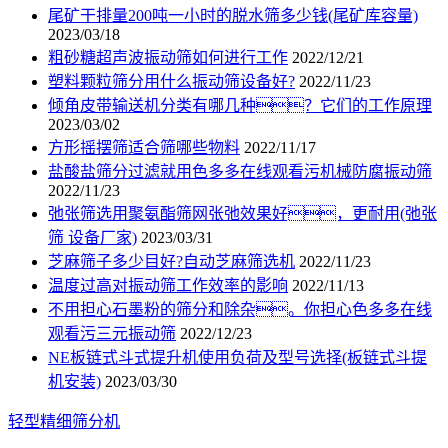
尾矿干排量200吨一小时的脱水筛多少钱(尾矿库容量)
2023/03/18
粗砂糖超声波振动筛如何进行工作
2022/12/21
塑料颗粒筛分用什么振动筛设备好?
2022/11/23
倾角皮带输送机分类有哪几种？它们的工作原理
2023/03/02
方形摇摆筛适合筛哪些物料
2022/11/17
盐酸盐筛分过滤就用色多多在线观看污机械防腐振动筛
2022/11/23
弛张筛选用聚氨酯筛网张弛效果好，更耐用(弛张
筛 设备厂家)
2023/03/31
芝麻筛子多少目好?自动芝麻筛选机
2022/11/23
温度过高对振动筛工作效率的影响
2022/11/13
不用担心石墨粉的筛分和除杂。你担心色多多在线
观看污三元振动筛
2022/12/23
NE板链式斗式提升机使用负荷及型号选择(板链式斗提
机安装)
2023/03/30
轻型精细筛分机