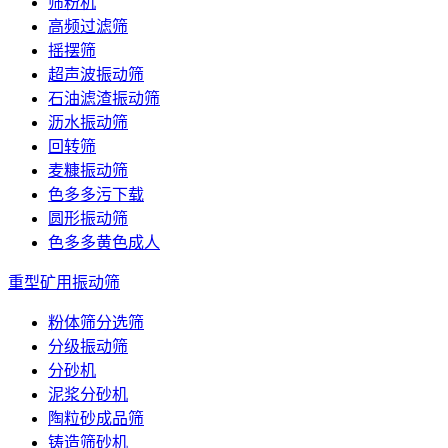
筛粉机
高频过滤筛
摇摆筛
超声波振动筛
石油滤渣振动筛
沥水振动筛
回转筛
麦糠振动筛
色多多污下载
圆形振动筛
色多多黄色成人
重型矿用振动筛
粉体筛分选筛
分级振动筛
分砂机
泥浆分砂机
陶粒砂成品筛
铸造筛砂机