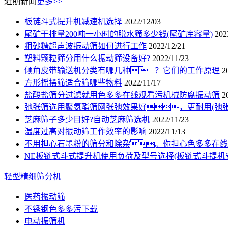
近期新闻
更多>>
板链斗式提升机减速机选择
2022/12/03
尾矿干排量200吨一小时的脱水筛多少钱(尾矿库容量)
202
粗砂糖超声波振动筛如何进行工作
2022/12/21
塑料颗粒筛分用什么振动筛设备好?
2022/11/23
倾角皮带输送机分类有哪几种？它们的工作原理
2
方形摇摆筛适合筛哪些物料
2022/11/17
盐酸盐筛分过滤就用色多多在线观看污机械防腐振动筛
2
弛张筛选用聚氨酯筛网张弛效果好，更耐用(弛张
芝麻筛子多少目好?自动芝麻筛选机
2022/11/23
温度过高对振动筛工作效率的影响
2022/11/13
不用担心石墨粉的筛分和除杂。你担心色多多在线
NE板链式斗式提升机使用负荷及型号选择(板链式斗提机
轻型精细筛分机
医药振动筛
不锈钢色多多污下载
电动振筛机