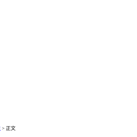
识
> 正文