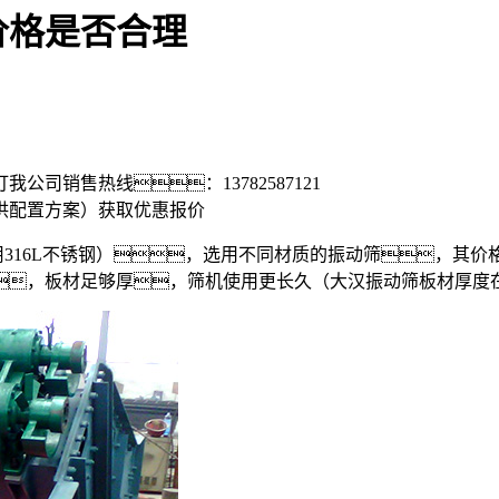
价格是否合理
打我公司销售热线：
13782587121
供配置方案）
获取优惠报价
使用316L不锈钢），选用不同材质的振动筛，其
，板材足够厚，筛机使用更长久（大汉振动筛板材厚度在10