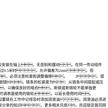
安装在轴上，无歪斜和摆动。在同一传动组件
过0.5米时，允许偏差为2mm。但
，必须注意检查和调整偏移。 2、提
脱链。链条的松紧度为：从链条中间提起或压
，以确保良好的啮合。新链或新链轮不能单独更
指可调表面使用的链轮)。以延长使用时间。
起重链在工作中记得及时添加润滑油。润滑油必须进
家分享的知识，更多相关讯息，欢迎锁定我司网