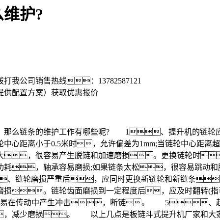
维护?
拨打我公司销售热线：
13782587121
提供配置方案）
获取优惠报价
那么链条的维护工作有哪些呢? 1、提升机的链轮应
心距离小于0.5米时，允许偏差为1mm;当链轮中心距离超
大，很容易产生脱链和加速磨损。更换链轮时
功耗，轴承容易磨损;如果链条太松，很容易跳动和
、链轮磨损严重后，应同时更换新链轮和新链条
磨损。链轮齿面磨损到一定程度后，应及时翻转(
容易在传动中产生冲击，断链。 5、
，减少磨损。 以上几点是板链斗式提升机厂家和大