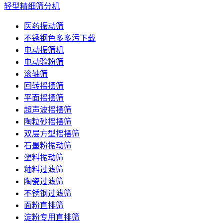
轻型精细筛分机
医药振动筛
不锈钢色多多污下载
电动振筛机
电动验粉筛
滚轴筛
回转摇摆筛
平面摇摆筛
超声波摇摆筛
陶粒砂摇摆筛
双层方型摇摆筛
石墨粉振动筛
塑料振动筛
釉料过滤筛
陶瓷过滤筛
不锈钢过滤筛
面粉直排筛
淀粉专用直排筛