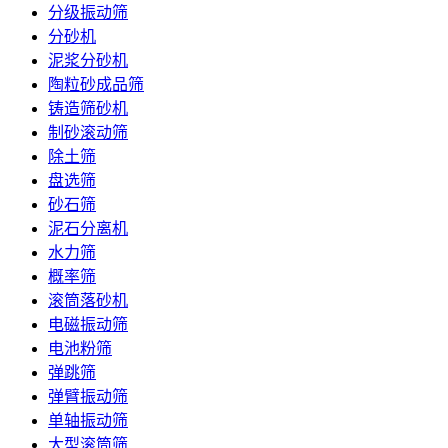
分级振动筛
分砂机
泥浆分砂机
陶粒砂成品筛
铸造筛砂机
制砂滚动筛
除土筛
盘选筛
砂石筛
泥石分离机
水力筛
概率筛
滚筒落砂机
电磁振动筛
电池粉筛
弹跳筛
弹臂振动筛
单轴振动筛
大型滚筒筛