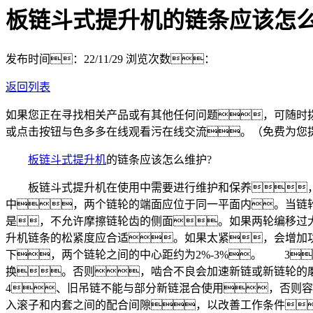
板链斗式提升机的链条应该怎么
发布时间：22/11/29
浏览次数：
返回列表
如果您正在寻找相关产品或有其他任何问题，可随时
或点击按钮与色多多在线观看污在线交流。（免费为您
板链斗式提升机
的链条应该怎么维护?
板链斗式提升机在使用中需要进行维护和保养，
中，两个链轮的端面应位于同一平面内。当链轮中
是，不允许摩擦链轮齿的侧面。如果两轮编移过
升机链条的松紧度应合适。如果太紧，会增加
下，两个链轮之间的中心距约为2%-3%。 3
换。否则，啮合不良会加速新链或新链轮的
4、旧吊链不能与部分新链混合使用，否则
入滚子和内套之间的配合间隙，以改善工作条件