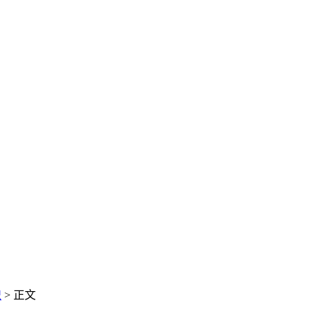
识
> 正文