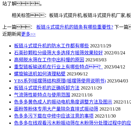
站了解。
相关标签：板链斗式提升机,板链斗式提升机厂家,板
上一篇：
板链斗式提升机的链条有哪些重要性?
下一篇
近期新闻
更多>>
板链斗式提升机的防水工作都有哪些
2022/11/29
石英砂颗粒分级筛大多选择方摇筛效果较好
2022/01/24
高频脱水筛在工作中出料慢的原因
2023/03/03
重型链板输送机在行业上有哪些特点？
2023/04/12
螺旋输送机如何清理粘壁
2023/06/12
YBS系列摇摆筛结构原理(摇摆筛使用说明书)
2023/04/03
板链斗式提升机的正确拆卸方法
2022/11/29
气流筛性能特点与使用范围
2022/11/16
色多多黄色成人的振动电机角度调整方法及图示
2022/11/
面粉等粉体专用大产量除杂直排式振动筛
2022/11/28
色多多污下载在中修中应该注意的事项
2022/11/30
色多多在线观看污木粉振动筛在木粉筛分处理过程中的应