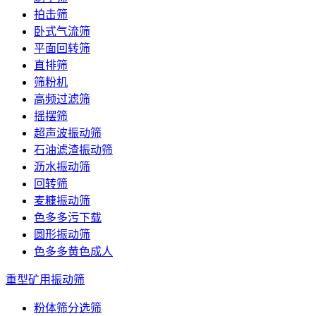
拍击筛
卧式气流筛
平面回转筛
直排筛
筛粉机
高频过滤筛
摇摆筛
超声波振动筛
石油滤渣振动筛
沥水振动筛
回转筛
麦糠振动筛
色多多污下载
圆形振动筛
色多多黄色成人
重型矿用振动筛
粉体筛分选筛