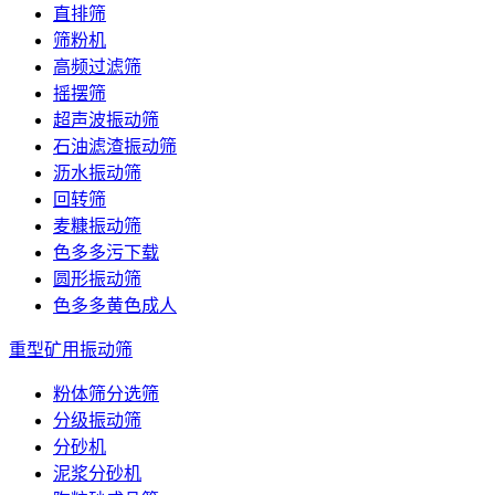
直排筛
筛粉机
高频过滤筛
摇摆筛
超声波振动筛
石油滤渣振动筛
沥水振动筛
回转筛
麦糠振动筛
色多多污下载
圆形振动筛
色多多黄色成人
重型矿用振动筛
粉体筛分选筛
分级振动筛
分砂机
泥浆分砂机