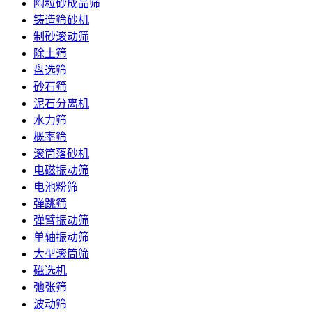
陶粒砂成品筛
铸造筛砂机
制砂滚动筛
除土筛
盘选筛
砂石筛
泥石分离机
水力筛
概率筛
滚筒落砂机
电磁振动筛
电池粉筛
弹跳筛
弹臂振动筛
单轴振动筛
大型滚筒筛
磁选机
弛张筛
波动筛