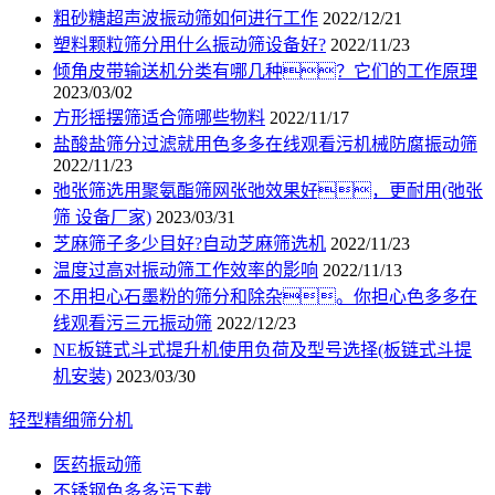
粗砂糖超声波振动筛如何进行工作
2022/12/21
塑料颗粒筛分用什么振动筛设备好?
2022/11/23
倾角皮带输送机分类有哪几种？它们的工作原理
2023/03/02
方形摇摆筛适合筛哪些物料
2022/11/17
盐酸盐筛分过滤就用色多多在线观看污机械防腐振动筛
2022/11/23
弛张筛选用聚氨酯筛网张弛效果好，更耐用(弛张
筛 设备厂家)
2023/03/31
芝麻筛子多少目好?自动芝麻筛选机
2022/11/23
温度过高对振动筛工作效率的影响
2022/11/13
不用担心石墨粉的筛分和除杂。你担心色多多在
线观看污三元振动筛
2022/12/23
NE板链式斗式提升机使用负荷及型号选择(板链式斗提
机安装)
2023/03/30
轻型精细筛分机
医药振动筛
不锈钢色多多污下载